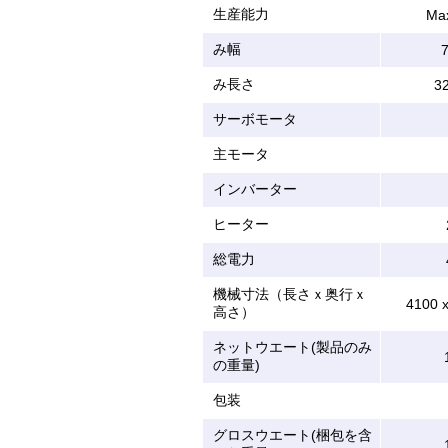
生産能力
Max
み幅
み長さ
3
サーボモータ
主モータ
インバーター
ヒーター
総電力
機械寸法（長さｘ奥行ｘ
4100 x
高さ）
ネットウエート(製品のみ
の重量)
包装
グロスウエート(梱包を含