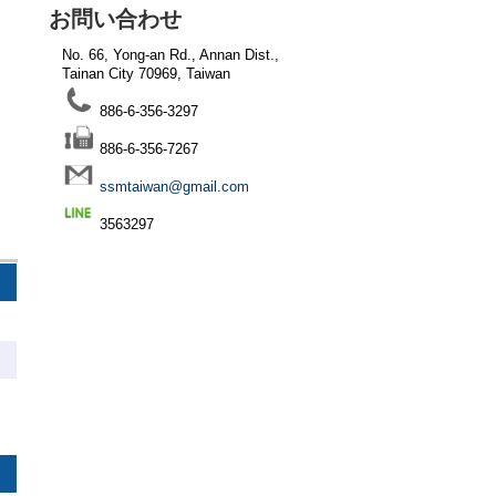
お問い合わせ
No. 66, Yong-an Rd., Annan Dist.,
Tainan City 70969, Taiwan
886-6-356-3297
886-6-356-7267
ssmtaiwan@gmail.com
3563297