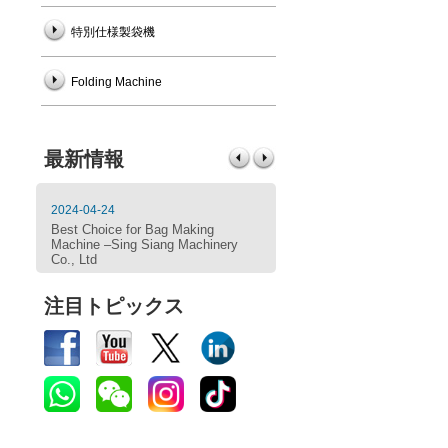
特別仕様製袋機
Folding Machine
最新情報
2024-04-24
2023-07-31
Best Choice for Bag Making
SING SIANG: Garbage Bag
Machine –Sing Siang Machinery
Machine
Co., Ltd
注目トピックス