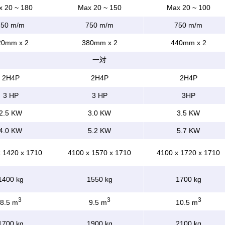
 20 ~ 180
Max 20 ~ 150
Max 20 ~ 100
750 m/m
750 m/m
750 m/m
20mm x 2
380mm x 2
440mm x 2
一対
2H4P
2H4P
2H4P
3 HP
3 HP
3HP
2.5 KW
3.0 KW
3.5 KW
4.0 KW
5.2 KW
5.7 KW
 1420 x 1710
4100 x 1570 x 1710
4100 x 1720 x 1710
1400 kg
1550 kg
1700 kg
3
3
3
8.5 m
9.5 m
10.5 m
1700 kg
1900 kg
2100 kg