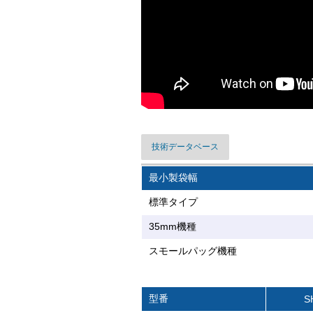
技術データベース
最小製袋幅
標準タイプ
35mm機種
スモールパッグ機種
型番
S