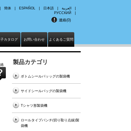
|
簡体
|
ESPAÑOL
|
日本語
|
العربية
|
РУССКИЙ
|
連絡(
0
)
電子カタログ
お問い合わせ
よくあるご質問
製品カテゴリ
連絡
ボトムシールパッッグの製袋機
サイドシールパッグの製袋機
Tシャツ形製袋機
ロールタイプパンチ(切り取り点線)製
袋機