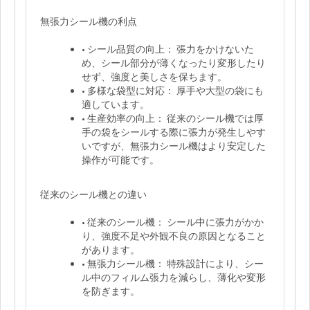
無張力シール機の利点
最
新
• シール品質の向上： 張力をかけないた
情
め、シール部分が薄くなったり変形したり
報
せず、強度と美しさを保ちます。
• 多様な袋型に対応： 厚手や大型の袋にも
適しています。
ダ
• 生産効率の向上： 従来のシール機では厚
ウ
手の袋をシールする際に張力が発生しやす
ン
いですが、無張力シール機はより安定した
ロ
操作が可能です。
ー
ド
従来のシール機との違い
Video
• 従来のシール機： シール中に張力がかか
り、強度不足や外観不良の原因となること
があります。
よ
• 無張力シール機： 特殊設計により、シー
く
ル中のフィルム張力を減らし、薄化や変形
あ
を防ぎます。
る