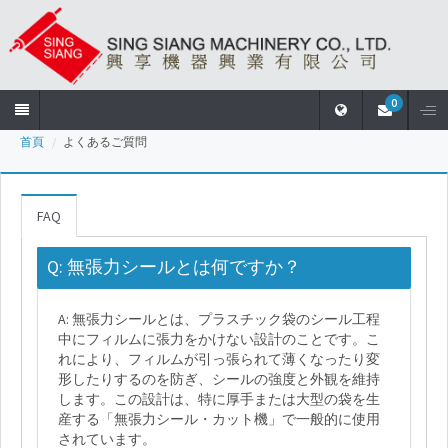
0
首頁
よくあるご質問
首
頁
FAQ
会
社
Q: 無張力シールとは何ですか？
概
要
A: 無張力シールとは、プラスチック袋のシール工程
中にフィルムに張力をかけない設計のことです。こ
れにより、フィルムが引っ張られて薄くなったり変
製
形したりするのを防ぎ、シールの強度と外観を維持
品
します。この設計は、特に厚手または大型の袋を生
情
産する「無張力シール・カット機」で一般的に使用
報
されています。