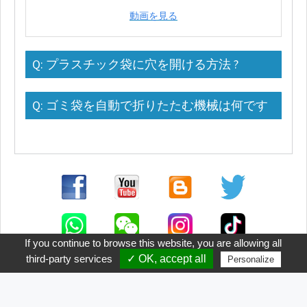
ご
動画を見る
質
問
Q: プラスチック袋に穴を開ける方法 ?
販
売
拠
Q: ゴミ袋を自動で折りたたむ機械は何です
点
か？
お
問
い
合
わ
せ
If you continue to browse this website, you are allowing all
third-party services
✓ OK, accept all
Personalize
電
子
カ
タ
Copyright © SING SIANG MACHINERY CO., LTD.