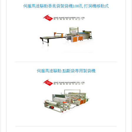
機
伺服馬達驅動香蕉袋製袋機100孔 打洞機移動式
最
新
消
息
下
載
專
伺服馬達驅動 點斷袋專用製袋機
區
影
片
專
區
問
與