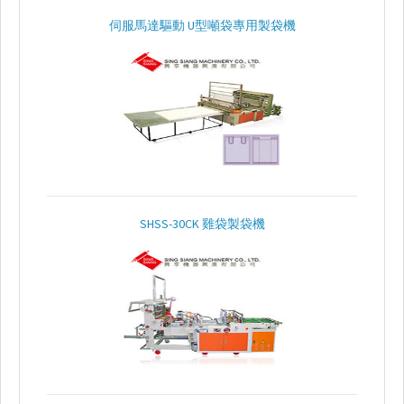
袋
機
伺服馬達驅動 U型噸袋專用製袋機
點
斷
聯
捲
製
袋
機
專
SHSS-30CK 雞袋製袋機
用
製
袋
機
單
張
折
袋