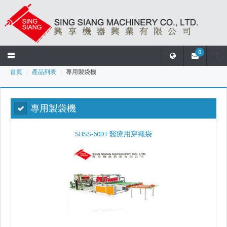
0
首頁
產品列表
專用製袋機
首
頁
專用製袋機
公
司
SHSS-60DT 醫療用穿繩袋
簡
介
產
品
列
表