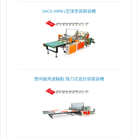
普
SHCG-30PB L型漢堡袋製袋機
通
封
口
製
袋
機
特
殊
封
雙伺服馬達驅動 飛刀式底封袋製袋機
口
製
袋
機
背
心
袋
製