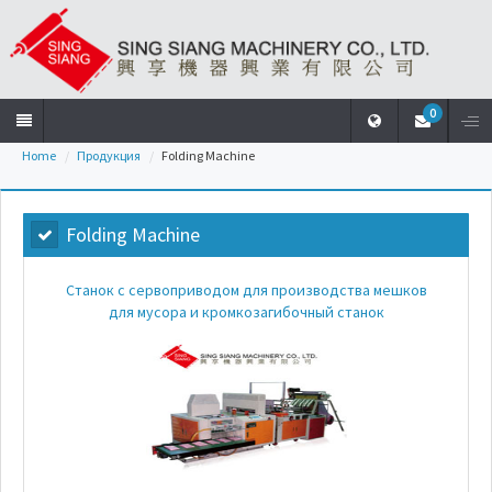
0
Home
Продукция
Folding Machine
Home
Folding Machine
Компания
Станок с сервоприводом для производства мешков
Продукция
для мусора и кромкозагибочный станок
машина
для
изготовления
пакетов
с
уплотнённым