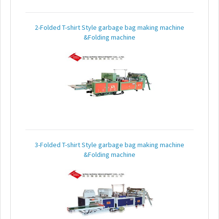
дном
2-Folded T-shirt Style garbage bag making machine
машина
&Folding machine
для
изготовления
пакетов
с
уплотнёнными
боками
Машина
для
изготовления
пакетов
3-Folded T-shirt Style garbage bag making machine
"майка"
&Folding machine
Машина
для
изготовления
пакетов
в