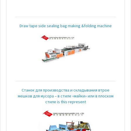
рулонах
Машина
для
Draw tape side sealing bag making &folding machine
изготовления
специальных
пакетов
Folding
Machine
Новости
Станок для производства и складывания втрое
мешков для мусора – в стиле «майки» или в плоском
Загрузить
стиле is this represent
Video