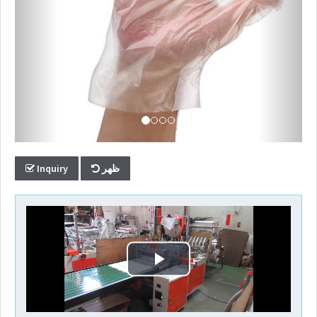
Video
الأسئلة
المتداولة
عالمياَ
التواصل
Inquiry
ظهر
الكاتالوج
الاليكتروني