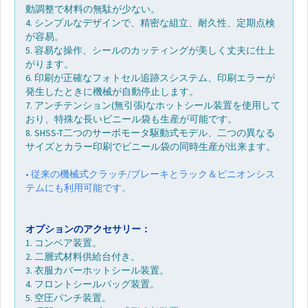
ご
動調整で材料の無駄が少ない。
質
4. シンプルなデザインで、精密な組立、耐久性、定期点検
問
が容易。
5. 容易な操作、シールのカッティングが美しく丈夫に仕上
がります。
販
6. 印刷が正確なフォトセル追跡スシステム、印刷エラーが
売
発生したときに機械が自動停止します。
拠
7. アンチテンション(無引張)なホットシール装置を使用して
点
おり、特殊な長いビニール袋も生産が可能です。
8. SHSS-T二つのサーボモータ駆動式モデル、二つの異なる
サイズとカラー印刷でビニール袋の同時生産が出来ます。
お
問
• 従来の機械式クラッチ/ブレーキとラック＆ピニオンシス
い
テムにも利用可能です。
合
わ
せ
オプションのアクセサリー：
1. コンベア装置。
2. 二層式材料供給台付き。
電
3. 衣服カバーホットシール装置。
子
4. フロントシールパッグ装置。
カ
5. 空圧パンチ装置。
タ