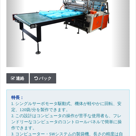
最
新
情
報
ダ
ウ
ン
ロ
ー
ド
連絡
バック
Video
特長：
1. シングルサーボモータ駆動式、機体が軽やかに回転、安
定、120袋/分を製作できます。
よ
2. この設計はコンピュータの操作が苦手な使用者も、フレ
く
ンドリーなコンピュータのコントロールパネルで簡単に操
あ
作できます。
る
3. コンピューター・SWシステムの製袋機、長さの精度は自