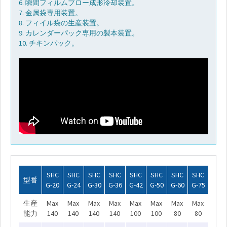
6. 瞬間フィルムブロー成形冷却装置。
ロ
7. 金属袋専用装置。
グ
8. フィイル袋の生産装置。
9. カレンダーパック専用の製本装置。
10. チキンパック。
SHC
SHC
SHC
SHC
SHC
SHC
SHC
SHC
型番
G-20
G-24
G-30
G-36
G-42
G-50
G-60
G-75
生産
Max
Max
Max
Max
Max
Max
Max
Max
能力
140
140
140
140
100
100
80
80