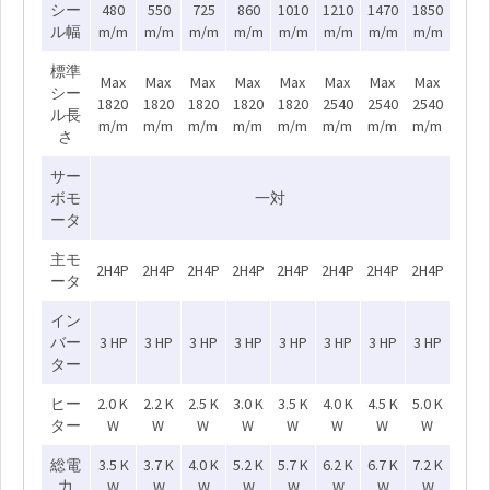
シー
480
550
725
860
1010
1210
1470
1850
ル幅
m/m
m/m
m/m
m/m
m/m
m/m
m/m
m/m
標準
Max
Max
Max
Max
Max
Max
Max
Max
シー
1820
1820
1820
1820
1820
2540
2540
2540
ル長
m/m
m/m
m/m
m/m
m/m
m/m
m/m
m/m
さ
サー
ボモ
一対
ータ
主モ
2H4P
2H4P
2H4P
2H4P
2H4P
2H4P
2H4P
2H4P
ータ
イン
バー
3 HP
3 HP
3 HP
3 HP
3 HP
3 HP
3 HP
3 HP
ター
ヒー
2.0 K
2.2 K
2.5 K
3.0 K
3.5 K
4.0 K
4.5 K
5.0 K
ター
W
W
W
W
W
W
W
W
総電
3.5 K
3.7 K
4.0 K
5.2 K
5.7 K
6.2 K
6.7 K
7.2 K
力
W
W
W
W
W
W
W
W